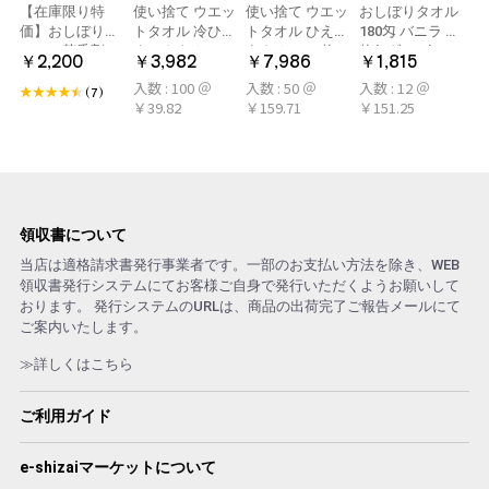
【在庫限り特
使い捨て ウエッ
使い捨て ウエッ
おしぼりタオル
価】おしぼり用
トタオル 冷ひや
トタオル ひえひ
180匁 バニラ 12
アロマ芳香剤
ネックタオル
えタオル 50枚
枚(1ダース)
￥2,200
￥3,982
￥7,986
￥1,815
LARME(ラルム)
50本×2パック
冷感タオル ミン
入数 : 100 ＠
入数 : 50 ＠
入数 : 12 ＠
シトラール 旧デ
100本 冷感タオ
ト アロマおしぼ
(7)
￥39.82
￥159.71
￥151.25
ザイン
ル 首 個包装 日
り
本製 大判
領収書について
当店は適格請求書発行事業者です。一部のお支払い方法を除き、WEB
領収書発行システムにてお客様ご自身で発行いただくようお願いして
おります。 発行システムのURLは、商品の出荷完了ご報告メールにて
ご案内いたします。
≫詳しくはこちら
ご利用ガイド
e-shizaiマーケットについて