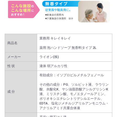
業務用 キレイキレイ
商品名
薬用 泡ハンドソープ 無香料タイプ 2L
メーカー
ライオン(株)
性 状
液体 弱アルカリ性
有効成分：イソプロピルメチルフェノール
その他の成分：PG、ソルビット液、ラウリン
酸、水酸化K、ヤシ油脂肪酸アシルグリシンK
成 分
液、ミリスチン酸、モノエタノールアミン、
ポリオキシエチレントリデシルエーテル、
EDTA、塩化ジメチルジアリルアンモニウム・
アクリルアミド共重合体液