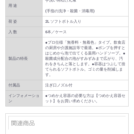
手洗い用石けん液
用 途
(手指の洗浄・殺菌・消毒用)
荷 姿
2L ソフトボトル入り
入 数
6本／ケース
●プロ仕様「無香料・無着色」タイプ。飲食店
の厨房や介護施設等で最適。●ポンプを押すと
はじめから泡で出てくる薬用ハンドソープ。●
製品の特長
殺菌成分配合の泡がすみずみまで広がり、汚
れをきちんと落とします。●容器はつぶして捨
てられるソフトボトル。ゴミの量を削減しま
す。
付属品
注ぎ口ノズル付
インフォメーショ
●つめかえ容器の必要な方は【つめかえ容器セ
ン
ット】をお買い求めください。