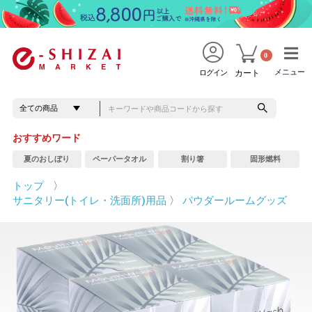
0
メニュー
メニュー
ログイン
カート
おすすめワード
夏のおしぼり
ペーパータオル
割り箸
固形燃料
トップ
〉
サニタリー(トイレ・洗面所)用品
〉
パウダールームグッズ