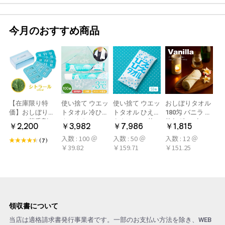
今月のおすすめ商品
【在庫限り特
使い捨て ウエッ
使い捨て ウエッ
おしぼりタオル
価】おしぼり用
トタオル 冷ひや
トタオル ひえひ
180匁 バニラ 12
アロマ芳香剤
ネックタオル
えタオル 50枚
枚(1ダース)
￥2,200
￥3,982
￥7,986
￥1,815
LARME(ラルム)
50本×2パック
冷感タオル ミン
入数 : 100 ＠
入数 : 50 ＠
入数 : 12 ＠
シトラール 旧デ
100本 冷感タオ
ト アロマおしぼ
(7)
￥39.82
￥159.71
￥151.25
ザイン
ル 首 個包装 日
り
本製 大判
領収書について
当店は適格請求書発行事業者です。一部のお支払い方法を除き、WEB