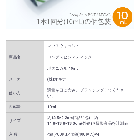
マウスウォッシュ
商品名
ロングスピンスティック
ボタニカル 10mL
メーカー
(株)オキナ
適量を口に含み、ブラッシングしてくださ
使い方
い。
内容量
10mL
約13.5×2.2cm(商品1包) 約
サイズ
11.8×13.8×13.3cm(外箱) ※撮影商品を計測値
入 数
4箱(400包)／1箱(100包入)×4