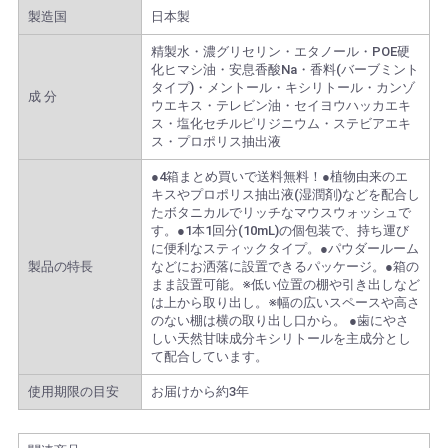
製造国
日本製
精製水・濃グリセリン・エタノール・POE硬
化ヒマシ油・安息香酸Na・香料(バーブミント
タイプ)・メントール・キシリトール・カンゾ
成 分
ウエキス・テレビン油・セイヨウハッカエキ
ス・塩化セチルピリジニウム・ステビアエキ
ス・プロポリス抽出液
●4箱まとめ買いで送料無料！●植物由来のエ
キスやプロポリス抽出液(湿潤剤)などを配合し
たボタニカルでリッチなマウスウォッシュで
す。●1本1回分(10mL)の個包装で、持ち運び
に便利なスティックタイプ。●パウダールーム
製品の特長
などにお洒落に設置できるパッケージ。●箱の
まま設置可能。※低い位置の棚や引き出しなど
は上から取り出し。※幅の広いスペースや高さ
のない棚は横の取り出し口から。 ●歯にやさ
しい天然甘味成分キシリトールを主成分とし
て配合しています。
使用期限の目安
お届けから約3年