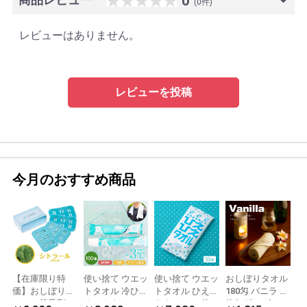
0
(0件)
レビューはありません。
レビューを投稿
今月のおすすめ商品
【在庫限り特
使い捨て ウエッ
使い捨て ウエッ
おしぼりタオル
価】おしぼり用
トタオル 冷ひや
トタオル ひえひ
180匁 バニラ 12
アロマ芳香剤
ネックタオル
えタオル 50枚
枚(1ダース)