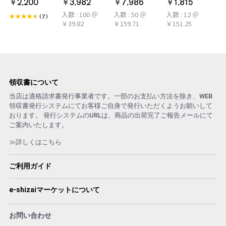
￥2,200
￥3,982
￥7,986
￥1,815
LARME(ラルム)
50本×2パック
冷感タオル ミン
入数 : 100 ＠
入数 : 50 ＠
入数 : 12 ＠
シトラール 旧デ
100本 冷感タオ
ト アロマおしぼ
(7)
￥39.82
￥159.71
￥151.25
ザイン
ル 首 個包装 日
り
本製 大判
領収書について
当店は適格請求書発行事業者です。一部のお支払い方法を除き、WEB
領収書発行システムにてお客様ご自身で発行いただくようお願いして
おります。 発行システムのURLは、商品の出荷完了ご報告メールにて
ご案内いたします。
≫詳しくはこちら
ご利用ガイド
e-shizaiマーケットについて
お問い合わせ