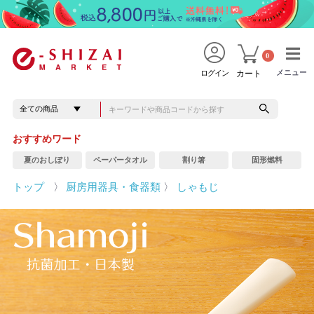
0
メニュー
メニュー
ログイン
カート
おすすめワード
夏のおしぼり
ペーパータオル
割り箸
固形燃料
トップ
〉
厨房用器具・食器類
〉
しゃもじ