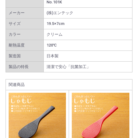
No.101K
メーカー
(株)エンテック
サイズ
19.5×7cm
カラー
クリーム
耐熱温度
120℃
製造国
日本製
製品の特長
清潔で安心「抗菌加工」
関連商品