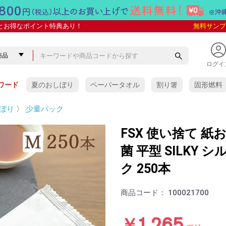
とお得なポイント特典あり！
無料サンプ
ログイ
ワード
夏のおしぼり
ペーパータオル
割り箸
固形燃料
ぼり
〉
少量パック
FSX 使い捨て 
菌 平型 SILKY 
ク 250本
商品コード：
100021700
￥1,265