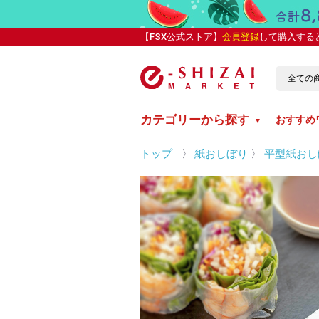
【FSX公式ストア】
会員登録
して購入する
カテゴリーから探す
おすすめ
▼
トップ
〉
紙おしぼり
〉
平型紙おし