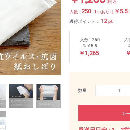
税込
250
￥5.5
入数 :
1つあたり
12
獲得ポイント：
pt
入数 : 250
入数
＠￥5.5
￥1,265
￥
数量
カー