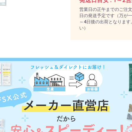
発送日目安 :
1～2
営業日の正午までのご注
日の発送予定です（万が一
～4日後の出荷となります
い）