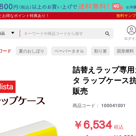
とお得なポイント特典あり！
無料サンプ
ログイ
ワード
夏のおしぼり
ペーパータオル
割り箸
固形燃料
詰替えラップ専用
タ ラップケース抗菌
販売
商品コード：
100041001
￥6,534
税込