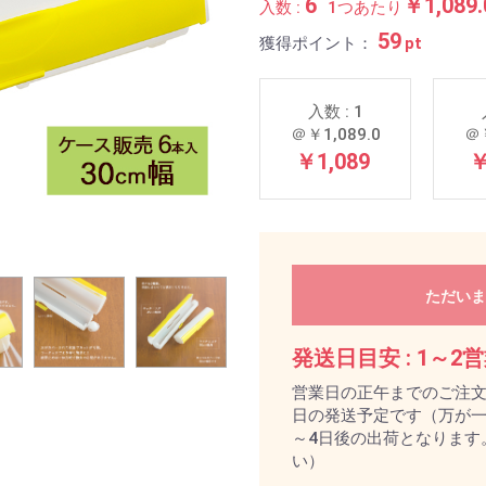
6
￥1,089.
入数 :
1つあたり
59
獲得ポイント：
pt
入数 : 1
＠￥1,089.0
＠￥
￥1,089
￥
ただいま
発送日目安 :
1～2
営業日の正午までのご注
日の発送予定です（万が一
～4日後の出荷となります
い）