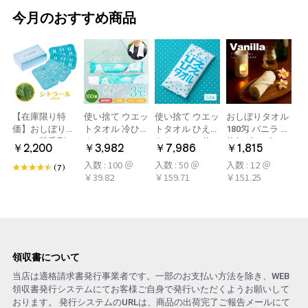
今月のおすすめ商品
【在庫限り特
使い捨て ウエッ
使い捨て ウエッ
おしぼりタオル
価】おしぼり用
トタオル 冷ひや
トタオル ひえひ
180匁 バニラ 12
アロマ芳香剤
ネックタオル
えタオル 50枚
枚(1ダース)
￥2,200
￥3,982
￥7,986
￥1,815
LARME(ラルム)
50本×2パック
冷感タオル ミン
入数 : 100 ＠
入数 : 50 ＠
入数 : 12 ＠
シトラール 旧デ
100本 冷感タオ
ト アロマおしぼ
(7)
￥39.82
￥159.71
￥151.25
ザイン
ル 首 個包装 日
り
本製 大判
領収書について
当店は適格請求書発行事業者です。一部のお支払い方法を除き、WEB
領収書発行システムにてお客様ご自身で発行いただくようお願いして
おります。 発行システムのURLは、商品の出荷完了ご報告メールにて