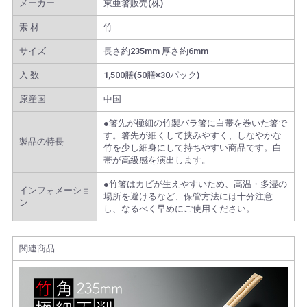
メーカー
東亜箸販売(株)
素 材
竹
サイズ
長さ約235mm 厚さ約6mm
入 数
1,500膳(50膳×30パック)
原産国
中国
●箸先が極細の竹製バラ箸に白帯を巻いた箸で
す。箸先が細くして挟みやすく、しなやかな
製品の特長
竹を少し細身にして持ちやすい商品です。白
帯が高級感を演出します。
●竹箸はカビが生えやすいため、高温・多湿の
インフォメーショ
場所を避けるなど、保管方法には十分注意
ン
し、なるべく早めにご使用ください。
関連商品