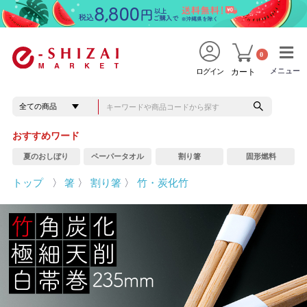
0
メニュー
メニュー
ログイン
カート
おすすめワード
夏のおしぼり
ペーパータオル
割り箸
固形燃料
トップ
〉
箸
〉
割り箸
〉
竹・炭化竹