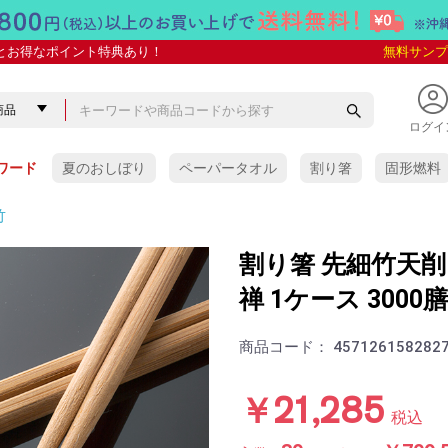
とお得なポイント特典あり！
無料サンプ
ログイ
ワード
夏のおしぼり
ペーパータオル
割り箸
固形燃料
竹
割り箸 先細竹天削 
禅 1ケース 3000
商品コード：
457126158282
￥21,285
税込