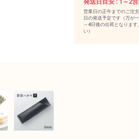
発送日目安 :
1～2
営業日の正午までのご注
日の発送予定です（万が一
～4日後の出荷となります
い）