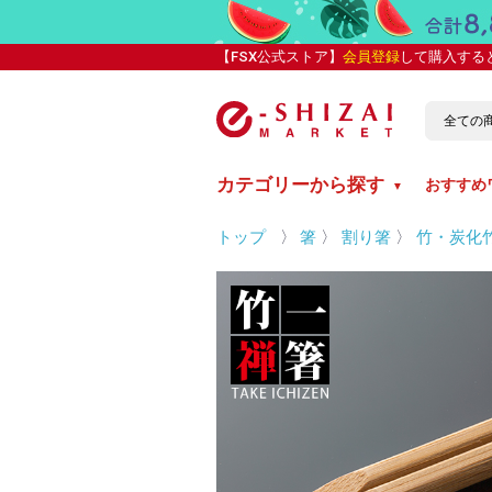
【FSX公式ストア】
会員登録
して購入する
カテゴリーから探す
おすすめ
▼
トップ
〉
箸
〉
割り箸
〉
竹・炭化