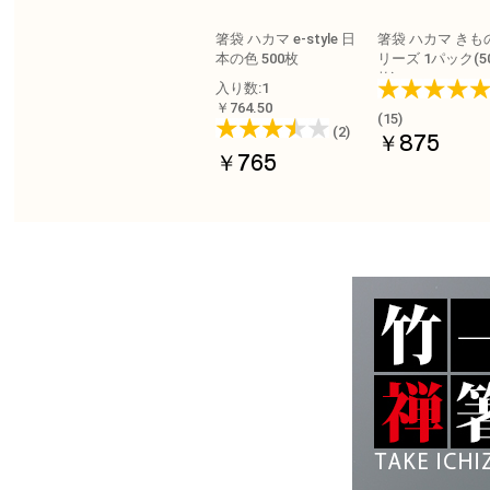
箸袋 ハカマ e-style 日
箸袋 ハカマ きも
本の色 500枚
リーズ 1パック(5
枚)
入り数:1
￥764.50
(15)
(2)
￥875
￥765