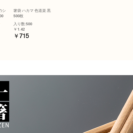
のシ
箸袋 ハカマ 色道楽 黒
00
500枚
入り数:500
￥1.42
￥715