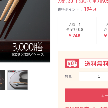
30
￥709.
入数 :
1つあたり
194
獲得ポイント：
pt
入数 : 1
入
＠￥748.0
＠
￥748
￥
数量
カー