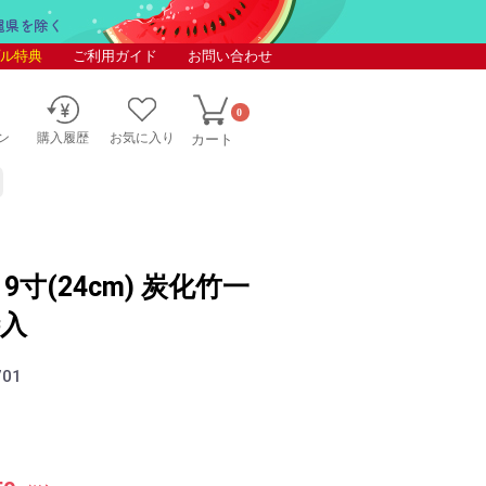
ル特典
ご利用ガイド
お問い合わせ
0
ン
購入履歴
お気に入り
カート
9寸(24cm) 炭化竹一
膳入
701