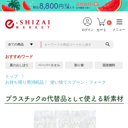
0
メニュー
メニュー
ログイン
カート
おすすめワード
夏のおしぼり
ペーパータオル
割り箸
固形燃料
トップ
〉
お持ち帰り用消耗品
〉
使い捨てスプーン・フォーク