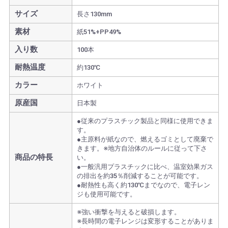
サイズ
長さ130mm
素材
紙51%+PP49%
入り数
100本
耐熱温度
約130℃
カラー
ホワイト
原産国
日本製
●従来のプラスチック製品と同様に使用できま
す。
●主原料が紙なので、燃えるゴミとして廃棄で
きます。※地方自治体のルールに従って下さ
商品の特長
い。
●一般汎用プラスチックに比べ、温室効果ガス
の排出を約35％削減することが可能です。
●耐熱性も高く約130℃までなので、電子レン
ジも使用可能です。
※強い衝撃を与えると破損します。
※長時間の電子レンジは変形することがありま