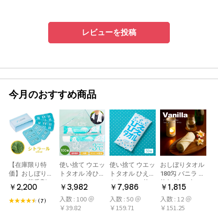
レビューを投稿
今月のおすすめ商品
【在庫限り特
使い捨て ウエッ
使い捨て ウエッ
おしぼりタオル
価】おしぼり用
トタオル 冷ひや
トタオル ひえひ
180匁 バニラ 12
アロマ芳香剤
ネックタオル
えタオル 50枚
枚(1ダース)
￥2,200
￥3,982
￥7,986
￥1,815
LARME(ラルム)
50本×2パック
冷感タオル ミン
入数 : 100 ＠
入数 : 50 ＠
入数 : 12 ＠
シトラール 旧デ
100本 冷感タオ
ト アロマおしぼ
(7)
￥39.82
￥159.71
￥151.25
ザイン
ル 首 個包装 日
り
本製 大判