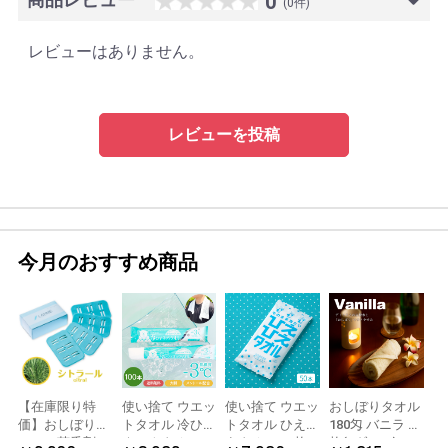
0
(0件)
レビューはありません。
レビューを投稿
今月のおすすめ商品
【在庫限り特
使い捨て ウエッ
使い捨て ウエッ
おしぼりタオル
価】おしぼり用
トタオル 冷ひや
トタオル ひえひ
180匁 バニラ 12
アロマ芳香剤
ネックタオル
えタオル 50枚
枚(1ダース)