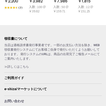
￥2,200
￥3,982
￥7,986
￥1,815
LARME(ラルム)
50本×2パック
冷感タオル ミン
入数 : 100 ＠
入数 : 50 ＠
入数 : 12 ＠
シトラール 旧デ
100本 冷感タオ
ト アロマおしぼ
(7)
￥39.82
￥159.71
￥151.25
ザイン
ル 首 個包装 日
り
本製 大判
領収書について
当店は適格請求書発行事業者です。一部のお支払い方法を除き、WEB
領収書発行システムにてお客様ご自身で発行いただくようお願いして
おります。 発行システムのURLは、商品の出荷完了ご報告メールにて
ご案内いたします。
≫詳しくはこちら
ご利用ガイド
e-shizaiマーケットについて
お問い合わせ