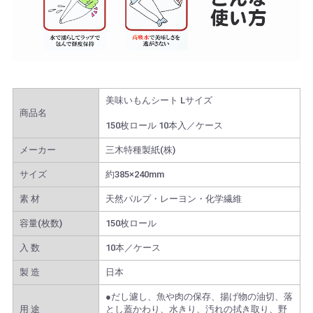
美味いもんシート Lサイズ
商品名
150枚ロール 10本入／ケース
メーカー
三木特種製紙(株)
サイズ
約385×240mm
素 材
天然パルプ・レーヨン・化学繊維
容量(枚数)
150枚ロール
入 数
10本／ケース
製 造
日本
●だし濾し、魚や肉の保存、揚げ物の油切、落
用 途
とし蓋かわり、水きり、汚れの拭き取り、野