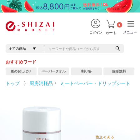
0
メニュー
メニュー
ログイン
カート
おすすめワード
夏のおしぼり
ペーパータオル
割り箸
固形燃料
トップ
〉
厨房消耗品
〉
ミートペーパー・ドリップシート