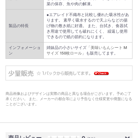
菜の保存、魚や肉の解凍。
●エアレイド不織布と比較し優れた吸水性があ
ります。 素早く吸水するので天ぷらなどの揚
製品の特長
げ物の敷き紙に好適。 また、台拭き、食器拭
き用途で使用しても破れにくく、 繰返し使用
できるので紙の節約になります。
インフォメーショ
姉妹品の小さいサイズ
「美味いもんシート M
ン
サイズ 150枚ロール」
も販売してます。
商品画像およびデザインは実際の商品と異なる場合がございます。予めご了
承ください。
また、メーカーの都合等により予告なく仕様変更や廃盤になる
ことがございます。
商品レビュー