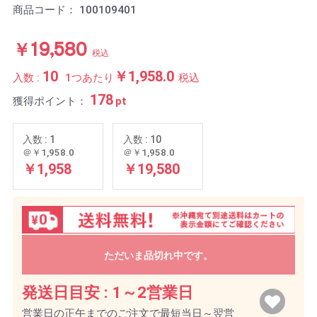
商品コード：
100109401
￥19,580
税込
10
￥1,958.0
入数 :
1つあたり
税込
178
獲得ポイント：
pt
入数 : 1
入数 : 10
＠￥1,958.0
＠￥1,958.0
￥1,958
￥19,580
ただいま品切れ中です。
発送日目安 :
1～2営業日
営業日の正午までのご注文で最短当日～翌営