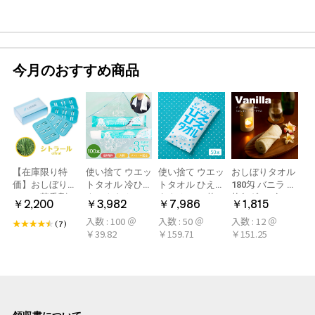
今月のおすすめ商品
【在庫限り特
使い捨て ウエッ
使い捨て ウエッ
おしぼりタオル
価】おしぼり用
トタオル 冷ひや
トタオル ひえひ
180匁 バニラ 12
アロマ芳香剤
ネックタオル
えタオル 50枚
枚(1ダース)
￥2,200
￥3,982
￥7,986
￥1,815
LARME(ラルム)
50本×2パック
冷感タオル ミン
入数 : 100 ＠
入数 : 50 ＠
入数 : 12 ＠
シトラール 旧デ
100本 冷感タオ
ト アロマおしぼ
(7)
￥39.82
￥159.71
￥151.25
ザイン
ル 首 個包装 日
り
本製 大判