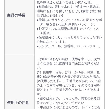
気を織り込んだような優しい拭き心地。
●植物由来の素材を水の力で絡ませた原紙は、
環境にも肌にも優しいおしぼり(素材は生分解
商品の特長
性で肌にも優しい)
●艶消しのサラリとしたフィルムに爽やかなボ
ーダー柄を合わせた印象的なパッケージ。
●外装フィルムは環境に配慮したバイオマス
10％配合。
●保湿成分により、しっとりサラッとした使い
心地になっています。
●ノンアルコール、無香料、パラベンフリー。
・お肌に合わない時は、使用を中止し、次の
ような場合には皮膚科専門医にご相談くださ
い。
(1）使用中、赤み、はれ、かゆみ、刺激、色
抜け(白斑等)や黒ずみ等の異常が現れた場合、
(2)使用したお肌に、直射日光があたって上記
のような異常が現れた場合。そのまま使用を
続けますと、症状を悪化させることがありま
す。
・傷やはれもの、しっしん等、異常のある部
使用上の注意
位はお使いにならないでください。
・本品は水に溶けませんので、トイレには流