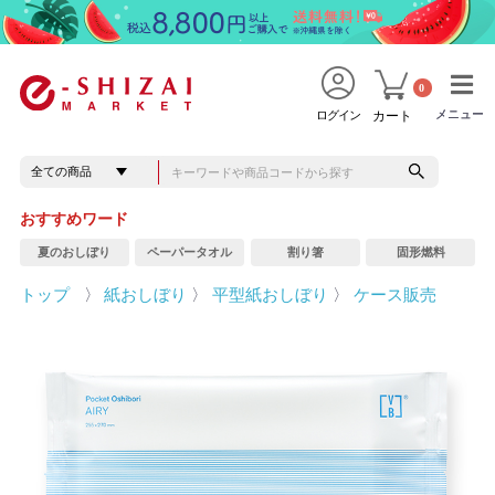
0
メニュー
メニュー
ログイン
カート
おすすめワード
夏のおしぼり
ペーパータオル
割り箸
固形燃料
トップ
〉
紙おしぼり
〉
平型紙おしぼり
〉
ケース販売