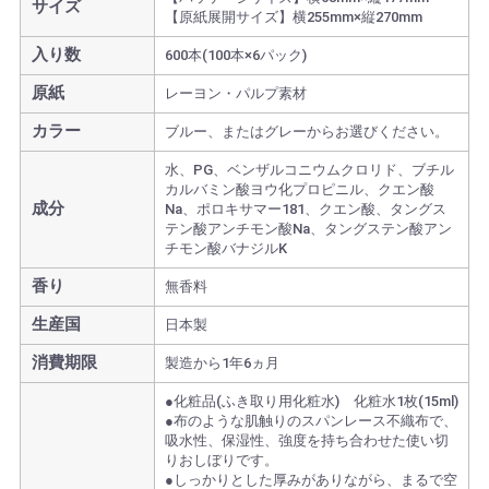
サイズ
【原紙展開サイズ】横255mm×縦270mm
入り数
600本(100本×6パック)
原紙
レーヨン・パルプ素材
カラー
ブルー、またはグレーからお選びください。
水、PG、ベンザルコニウムクロリド、ブチル
カルバミン酸ヨウ化プロピニル、クエン酸
成分
Na、ポロキサマー181、クエン酸、タングス
テン酸アンチモン酸Na、タングステン酸アン
チモン酸バナジルK
香り
無香料
生産国
日本製
消費期限
製造から1年6ヵ月
●化粧品(ふき取り用化粧水) 化粧水1枚(15ml)
●布のような肌触りのスパンレース不織布で、
吸水性、保湿性、強度を持ち合わせた使い切
りおしぼりです。
●しっかりとした厚みがありながら、まるで空