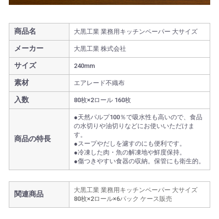
商品名
大黒工業 業務用キッチンペーパー 大サイズ
メーカー
大黒工業 株式会社
サイズ
240mm
素材
エアレード不織布
入数
80枚×2ロール 160枚
●天然パルプ100％で吸水性も高いので、食品
の水切りや油切りなどにお使いいただけま
す。
商品の特長
●スープやだしを濾すのにも便利です。
●冷凍した肉・魚の解凍地や鮮度保持。
●傷つきやすい食器の収納。保管にも衛生的。
大黒工業 業務用キッチンペーパー 大サイズ
関連商品
80枚×2ロール×6パック ケース販売