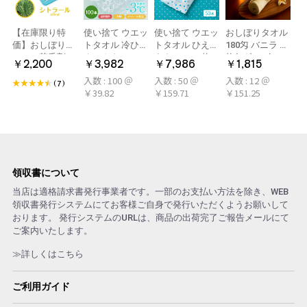
【在庫限り特
使い捨て ウエッ
使い捨て ウエッ
おしぼりタオル
価】おしぼり用
トタオル 冷ひや
トタオル ひえひ
180匁 バニラ 12
アロマ芳香剤
ネックタオル
えタオル 50枚
枚(1ダース)
￥2,200
￥3,982
￥7,986
￥1,815
LARME(ラルム)
50本×2パック
冷感タオル ミン
入数 : 100 ＠
入数 : 50 ＠
入数 : 12 ＠
シトラール 旧デ
100本 冷感タオ
ト アロマおしぼ
(7)
￥39.82
￥159.71
￥151.25
ザイン
ル 首 個包装 日
り
本製 大判
領収書について
当店は適格請求書発行事業者です。一部のお支払い方法を除き、WEB
領収書発行システムにてお客様ご自身で発行いただくようお願いして
おります。 発行システムのURLは、商品の出荷完了ご報告メールにて
ご案内いたします。
≫詳しくはこちら
ご利用ガイド