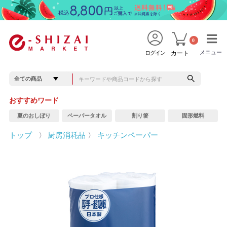
0
メニュー
メニュー
ログイン
カート
おすすめワード
夏のおしぼり
ペーパータオル
割り箸
固形燃料
トップ
〉
厨房消耗品
〉
キッチンペーパー