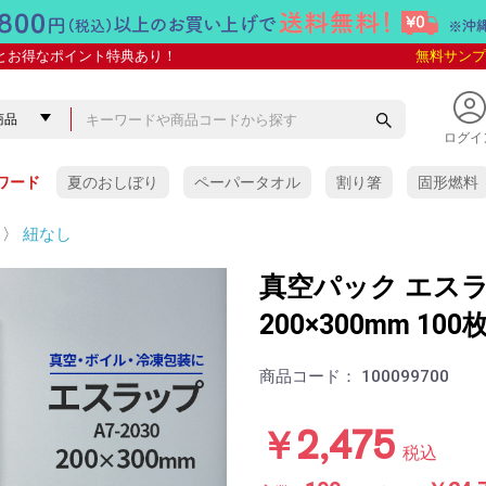
とお得なポイント特典あり！
無料サンプ
ログイ
ワード
夏のおしぼり
ペーパータオル
割り箸
固形燃料
〉
紐なし
真空パック エスラッ
200×300mm 100
商品コード：
100099700
￥2,475
税込