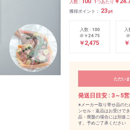
100
￥24.
入数 :
1つあたり
23
獲得ポイント：
pt
入数 : 100
入数
＠￥24.75
＠
￥2,475
￥
ただいま
発送日目安 :
3～5
※メーカー取り寄せ品のた
ンセル・返品はお受けで
品・廃盤の場合には別途
す。予めご了承ください