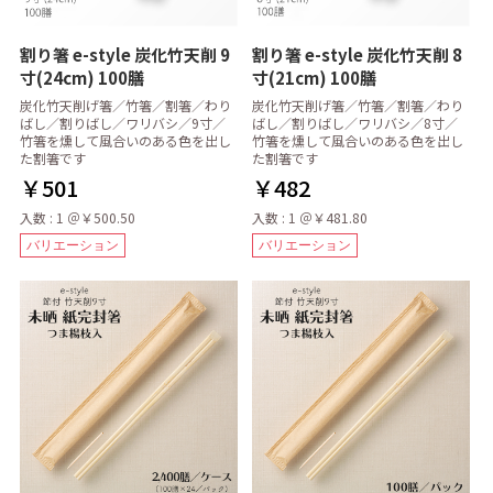
割り箸 e-style 炭化竹天削 9
割り箸 e-style 炭化竹天削 8
寸(24cm) 100膳
寸(21cm) 100膳
炭化竹天削げ箸／竹箸／割箸／わり
炭化竹天削げ箸／竹箸／割箸／わり
ばし／割りばし／ワリバシ／9寸／
ばし／割りばし／ワリバシ／8寸／
竹箸を燻して風合いのある色を出し
竹箸を燻して風合いのある色を出し
た割箸です
た割箸です
￥501
￥482
入数 : 1 ＠￥500.50
入数 : 1 ＠￥481.80
バリエーション
バリエーション