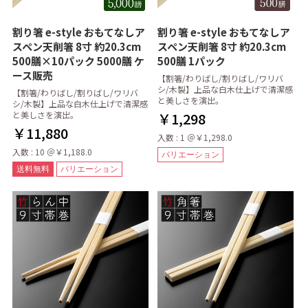
割り箸 e-style おもてなしア
割り箸 e-style おもてなしア
スペン天削箸 8寸 約20.3cm
スペン天削箸 8寸 約20.3cm
500膳×10パック 5000膳 ケ
500膳 1パック
ース販売
【割箸/わりばし/割りばし/ワリバ
シ/木製】上品な白木仕上げで清潔感
【割箸/わりばし/割りばし/ワリバ
と美しさを演出。
シ/木製】上品な白木仕上げで清潔感
と美しさを演出。
￥1,298
￥11,880
入数 : 1 ＠￥1,298.0
入数 : 10 ＠￥1,188.0
バリエーション
送料無料
バリエーション