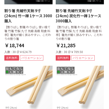
割り箸 先細竹天削 9寸
割り箸 先細竹天削 9寸
(24cm) 竹一禅 1ケース 3000
(24cm) 炭化竹一禅 1ケース
膳入
3000膳入
【割りばし 割箸 わりばし 使い捨て
【割りばし 割箸 わりばし 使い捨て
箸 竹箸 竹製 九寸 先細 高級 和食 料
箸 竹箸 竹製 九寸 先細 高級 和食 料
亭】箸先が細く挟みやすい、こだわ
亭】箸先が細く挟みやすい、こだわ
りの割り箸
りの割り箸
￥18,744
￥21,285
入数 : 30 ＠￥624.79
入数 : 30 ＠￥709.50
送料無料
バリエーション
送料無料
バリエーション