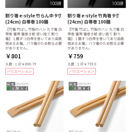
割り箸 e-style 竹らん中 9寸
割り箸 e-style 竹角箸 9寸
(24cm) 白帯巻 100膳
(24cm) 白帯巻 100膳
【竹箸 竹ばし 竹製のハシ 九寸箸 白
【竹箸 竹ばし 竹製のハシ 九寸箸 白
帯巻 箸帯 箸巻き紙 使い捨て 割り
帯巻 箸帯 箸巻き紙 使い捨て 割り
箸】１膳ずつ白帯を巻いてあり高級
箸】１膳ずつ白帯を巻いてあり高級
感あるお箸。バラ箸のため割る必要
感あるお箸。バラ箸のため割る必要
がありません。
がありません。
￥801
￥759
入数 : 1 ＠￥800.79
入数 : 1 ＠￥759.0
バリエーション
バリエーション