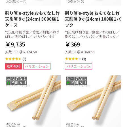
割り箸 e-style おもてなし竹
割り箸 e-style おもてなし竹
天削箸 9寸(24cm) 3000膳 1
天削箸 9寸(24cm) 100膳 1パ
ケース
ック
竹天削げ割り箸／竹箸／割箸／わり
竹天削げ割り箸／割箸／わりばし／
ばし／割りばし／ワリバシ／9寸
割りばし／ワリバシ／少量パック／
￥9,735
￥369
入数 : 30 ＠￥324.50
入数 : 1 ＠￥368.50
(5)
(1)
送料無料
バリエーション
バリエーション