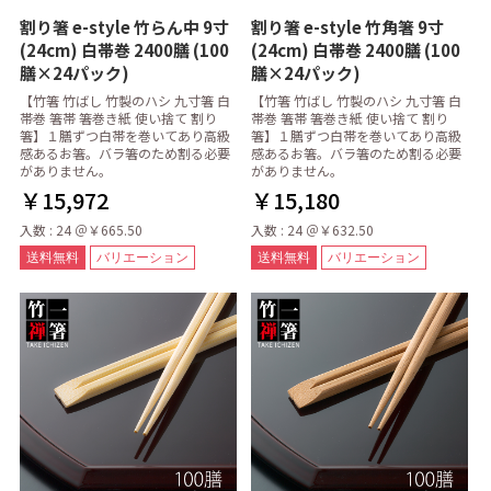
割り箸 e-style 竹らん中 9寸
割り箸 e-style 竹角箸 9寸
(24cm) 白帯巻 2400膳 (100
(24cm) 白帯巻 2400膳 (100
膳×24パック)
膳×24パック)
【竹箸 竹ばし 竹製のハシ 九寸箸 白
【竹箸 竹ばし 竹製のハシ 九寸箸 白
帯巻 箸帯 箸巻き紙 使い捨て 割り
帯巻 箸帯 箸巻き紙 使い捨て 割り
箸】１膳ずつ白帯を巻いてあり高級
箸】１膳ずつ白帯を巻いてあり高級
感あるお箸。バラ箸のため割る必要
感あるお箸。バラ箸のため割る必要
がありません。
がありません。
￥15,972
￥15,180
入数 : 24 ＠￥665.50
入数 : 24 ＠￥632.50
送料無料
バリエーション
送料無料
バリエーション