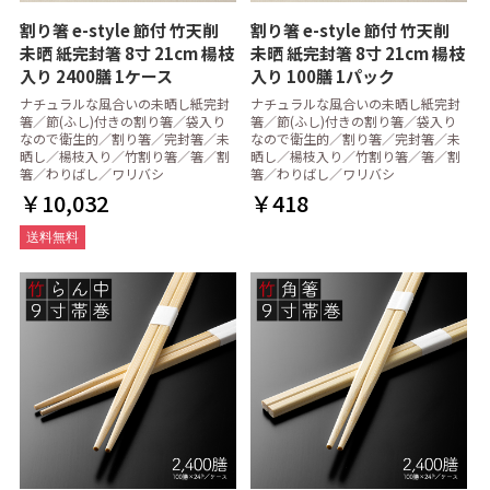
割り箸 e-style 節付 竹天削
割り箸 e-style 節付 竹天削
未晒 紙完封箸 8寸 21cm 楊枝
未晒 紙完封箸 8寸 21cm 楊枝
入り 2400膳 1ケース
入り 100膳 1パック
ナチュラルな風合いの未晒し紙完封
ナチュラルな風合いの未晒し紙完封
箸／節(ふし)付きの割り箸／袋入り
箸／節(ふし)付きの割り箸／袋入り
なので衛生的／割り箸／完封箸／未
なので衛生的／割り箸／完封箸／未
晒し／楊枝入り／竹割り箸／箸／割
晒し／楊枝入り／竹割り箸／箸／割
箸／わりばし／ワリバシ
箸／わりばし／ワリバシ
￥10,032
￥418
送料無料