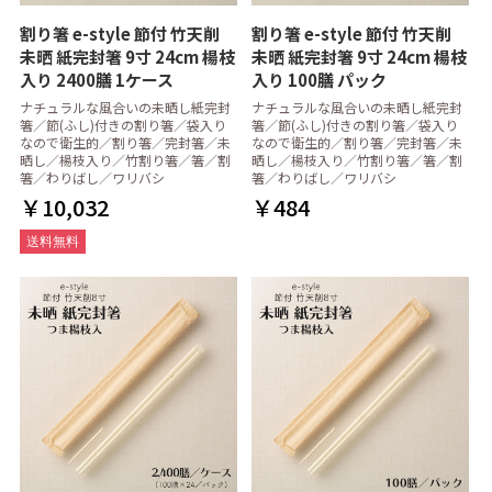
割り箸 e-style 節付 竹天削
割り箸 e-style 節付 竹天削
未晒 紙完封箸 9寸 24cm 楊枝
未晒 紙完封箸 9寸 24cm 楊枝
入り 2400膳 1ケース
入り 100膳 パック
ナチュラルな風合いの未晒し紙完封
ナチュラルな風合いの未晒し紙完封
箸／節(ふし)付きの割り箸／袋入り
箸／節(ふし)付きの割り箸／袋入り
なので衛生的／割り箸／完封箸／未
なので衛生的／割り箸／完封箸／未
晒し／楊枝入り／竹割り箸／箸／割
晒し／楊枝入り／竹割り箸／箸／割
箸／わりばし／ワリバシ
箸／わりばし／ワリバシ
￥10,032
￥484
送料無料