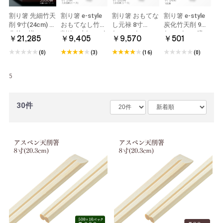
割り箸 先細竹天
割り箸 e-style
割り箸 おもてな
割り箸 e-style
削 9寸(24cm) 炭
おもてなし竹天
し元禄 8寸
炭化竹天削 9寸
化竹一禅 1ケー
削箸 8寸(21cm)
(20.3cm) 5000
(24cm) 100膳
￥21,285
￥9,405
￥9,570
￥501
ス 3000膳入
3000膳 1ケース
膳 1ケース
(0)
(3)
(16)
(0)
5
30件
割り箸 e-style
おもてなし竹天
削箸 8寸(21cm)
￥358
100膳 1パック
(0)