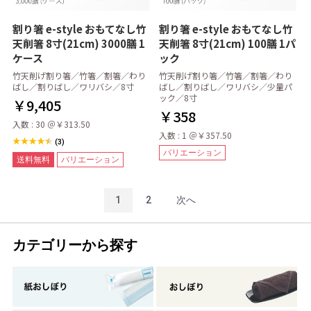
割り箸 e-style おもてなし竹
割り箸 e-style おもてなし竹
天削箸 8寸(21cm) 3000膳 1
天削箸 8寸(21cm) 100膳 1パ
ケース
ック
竹天削げ割り箸／竹箸／割箸／わり
竹天削げ割り箸／竹箸／割箸／わり
ばし／割りばし／ワリバシ／8寸
ばし／割りばし／ワリバシ／少量パ
ック／8寸
￥9,405
￥358
入数 : 30 ＠￥313.50
入数 : 1 ＠￥357.50
(3)
バリエーション
送料無料
バリエーション
1
2
次へ
カテゴリーから探す