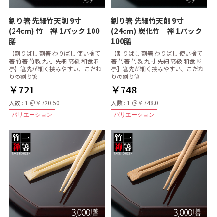
割り箸 先細竹天削 9寸
割り箸 先細竹天削 9寸
(24cm) 竹一禅 1パック 100
(24cm) 炭化竹一禅 1パック
膳
100膳
【割りばし 割箸 わりばし 使い捨て
【割りばし 割箸 わりばし 使い捨て
箸 竹箸 竹製 九寸 先細 高級 和食 料
箸 竹箸 竹製 九寸 先細 高級 和食 料
亭】箸先が細く挟みやすい、こだわ
亭】箸先が細く挟みやすい、こだわ
りの割り箸
りの割り箸
￥721
￥748
入数 : 1 ＠￥720.50
入数 : 1 ＠￥748.0
バリエーション
バリエーション