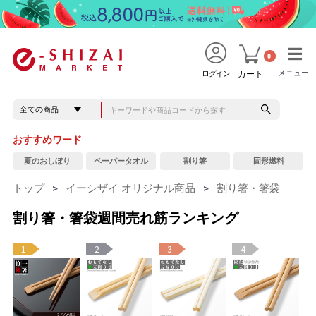
0
メニュー
メニュー
ログイン
カート
おすすめワード
夏のおしぼり
ペーパータオル
割り箸
固形燃料
トップ
>
イーシザイ オリジナル商品
>
割り箸・箸袋
割り箸・箸袋週間売れ筋ランキング
1
2
3
4