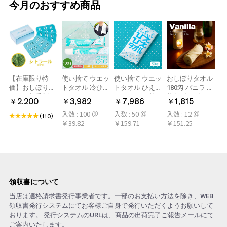
今月のおすすめ商品
【在庫限り特
使い捨て ウエッ
使い捨て ウエッ
おしぼりタオル
価】おしぼり用
トタオル 冷ひや
トタオル ひえひ
180匁 バニラ 12
アロマ芳香剤
ネックタオル
えタオル 50枚
枚(1ダース)
￥2,200
￥3,982
￥7,986
￥1,815
LARME(ラルム)
50本×2パック
冷感タオル ミン
入数 : 100 ＠
入数 : 50 ＠
入数 : 12 ＠
シトラール 旧デ
100本 冷感タオ
ト アロマおしぼ
(110)
￥39.82
￥159.71
￥151.25
ザイン
ル 首 個包装 日
り
本製 大判
領収書について
当店は適格請求書発行事業者です。一部のお支払い方法を除き、WEB
領収書発行システムにてお客様ご自身で発行いただくようお願いして
おります。 発行システムのURLは、商品の出荷完了ご報告メールにて
ご案内いたします。