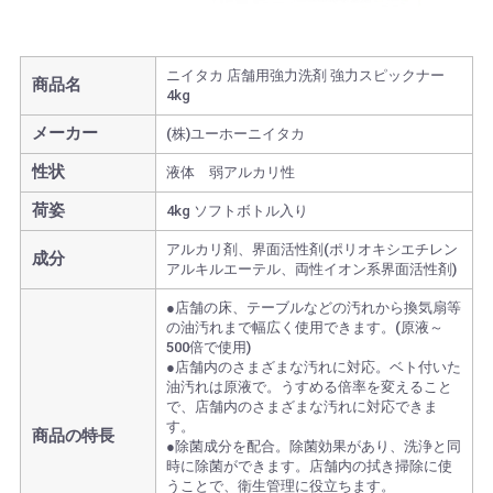
ニイタカ 店舗用強力洗剤 強力スピックナー
商品名
4kg
メーカー
(株)ユーホーニイタカ
性状
液体 弱アルカリ性
荷姿
4kg ソフトボトル入り
アルカリ剤、界面活性剤(ポリオキシエチレン
成分
アルキルエーテル、両性イオン系界面活性剤)
●店舗の床、テーブルなどの汚れから換気扇等
の油汚れまで幅広く使用できます。(原液～
500倍で使用)
●店舗内のさまざまな汚れに対応。ベト付いた
油汚れは原液で。うすめる倍率を変えること
で、店舗内のさまざまな汚れに対応できま
す。
商品の特長
●除菌成分を配合。除菌効果があり、洗浄と同
時に除菌ができます。店舗内の拭き掃除に使
うことで、衛生管理に役立ちます。