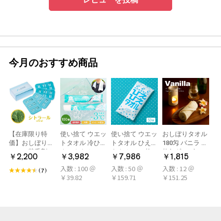
今月のおすすめ商品
【在庫限り特
使い捨て ウエッ
使い捨て ウエッ
おしぼりタオル
価】おしぼり用
トタオル 冷ひや
トタオル ひえひ
180匁 バニラ 12
アロマ芳香剤
ネックタオル
えタオル 50枚
枚(1ダース)
￥2,200
￥3,982
￥7,986
￥1,815
LARME(ラルム)
50本×2パック
冷感タオル ミン
入数 : 100 ＠
入数 : 50 ＠
入数 : 12 ＠
シトラール 旧デ
100本 冷感タオ
ト アロマおしぼ
(7)
￥39.82
￥159.71
￥151.25
ザイン
ル 首 個包装 日
り
本製 大判