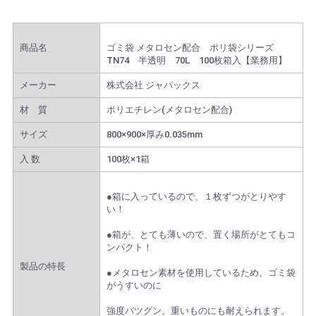
商品名
ゴミ袋 メタロセン配合 ポリ袋シリーズ
TN74 半透明 70L 100枚箱入【業務用】
メーカー
株式会社 ジャパックス
材 質
ポリエチレン(メタロセン配合)
サイズ
800×900×厚み0.035mm
入 数
100枚×1箱
●箱に入っているので、１枚ずつがとりやす
い！
●箱が、とても薄いので、置く場所がとてもコ
ンパクト！
製品の特長
●メタロセン素材を使用しているため、ゴミ袋
がうすいのに
強度バツグン。重いものにも耐えられます。