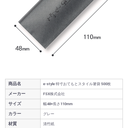
商品名
e-style 特寸おてもとスタイル箸袋 500枚
メーカー
FSX株式会社
サイズ
幅48×長さ110mm
カラー
グレー
材質
清竹紙