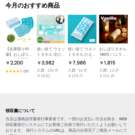
今月のおすすめ商品
【在庫限り特
使い捨て ウエッ
使い捨て ウエッ
おしぼりタオル
価】おしぼり用
トタオル 冷ひや
トタオル ひえひ
180匁 バニラ 12
アロマ芳香剤
ネックタオル
えタオル 50枚
枚(1ダース)
￥2,200
￥3,982
￥7,986
￥1,815
LARME(ラルム)
50本×2パック
冷感タオル ミン
入数 : 100 ＠
入数 : 50 ＠
入数 : 12 ＠
シトラール 旧デ
100本 冷感タオ
ト アロマおしぼ
(7)
￥39.82
￥159.71
￥151.25
ザイン
ル 首 個包装 日
り
本製 大判
領収書について
当店は適格請求書発行事業者です。一部のお支払い方法を除き、WEB
領収書発行システムにてお客様ご自身で発行いただくようお願いして
おります。 発行システムのURLは、商品の出荷完了ご報告メールにて