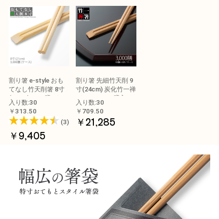
割り箸 e-style おも
割り箸 先細竹天削 9
てなし竹天削箸 8寸
寸(24cm) 炭化竹一禅
(21cm) 3000膳 1ケー
1ケース 3000膳入
入り数:30
入り数:30
ス
￥313.50
￥709.50
￥21,285
(3)
￥9,405