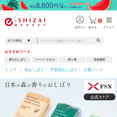
0
メニュー
メニュー
ログイン
カート
おすすめワード
夏のおしぼり
ペーパータオル
割り箸
固形燃料
トップ
〉
紙おしぼり
〉
平型紙おしぼり
〉
少量パック