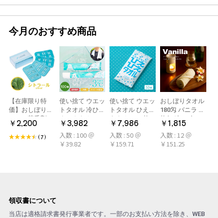
今月のおすすめ商品
【在庫限り特
使い捨て ウエッ
使い捨て ウエッ
おしぼりタオル
価】おしぼり用
トタオル 冷ひや
トタオル ひえひ
180匁 バニラ 12
アロマ芳香剤
ネックタオル
えタオル 50枚
枚(1ダース)
￥2,200
￥3,982
￥7,986
￥1,815
LARME(ラルム)
50本×2パック
冷感タオル ミン
入数 : 100 ＠
入数 : 50 ＠
入数 : 12 ＠
シトラール 旧デ
100本 冷感タオ
ト アロマおしぼ
(7)
￥39.82
￥159.71
￥151.25
ザイン
ル 首 個包装 日
り
本製 大判
領収書について
当店は適格請求書発行事業者です。一部のお支払い方法を除き、WEB