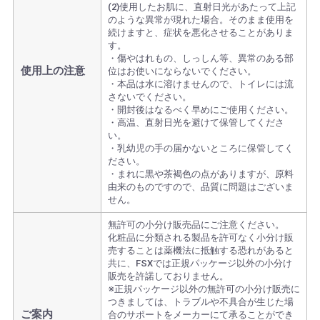
(2)使用したお肌に、直射日光があたって上記
のような異常が現れた場合。そのまま使用を
続けますと、症状を悪化させることがありま
す。
・傷やはれもの、しっしん等、異常のある部
使用上の注意
位はお使いにならないでください。
・本品は水に溶けませんので、トイレには流
さないでください。
・開封後はなるべく早めにご使用ください。
・高温、直射日光を避けて保管してくださ
い。
・乳幼児の手の届かないところに保管してく
ださい。
・まれに黒や茶褐色の点がありますが、原料
由来のものですので、品質に問題はございま
せん。
無許可の小分け販売品にご注意ください。
化粧品に分類される製品を許可なく小分け販
売することは薬機法に抵触する恐れがあると
共に、FSXでは正規パッケージ以外の小分け
販売を許諾しておりません。
※正規パッケージ以外の無許可の小分け販売に
つきましては、トラブルや不具合が生じた場
ご案内
合のサポートをメーカーにて承ることができ