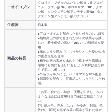
クロリド、ブチルカルバミン酸ヨウ化プロピ
ニオイコブシ
ニル、クエン酸Na、ポロキサマー181、クエ
ン酸、タングステン酸アンチモン酸Na、タン
グステン酸アンチモン酸バナジルK
生産国
日本製
●アロマオイルを配合した香り付きのおしぼり
●飛騨高山の森で育まれた樹々の枝葉から抽出
した、希少価値の高い「yuica」の和精油を使
用
●布のような厚みで、しっかりとした使い心地
の国産原紙を使用
商品の特長
●植物由来の素材を水の力で絡ませた原紙は、
環境にも肌にも優しいおしぼり(素材は生分解
性で肌にも優しい)
●外装フィルムには、バイオマスを10％配合
●保湿剤を配合し、従来品よりしっとりした触
感。
・お肌に合わない時は、使用を中止し、次の
ような場合には皮膚科専門医にご相談くださ
い。
(1）使用中、赤み、はれ、かゆみ、刺激、色
抜け(白斑等)や黒ずみ等の異常が現れた場合、